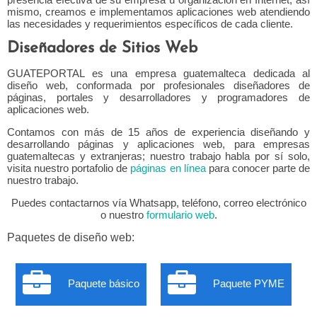
mismo, creamos e implementamos aplicaciones web atendiendo
Aplicaciones CRMs
las necesidades y requerimientos específicos de cada cliente.
Diseñadores de Sitios Web
Aplicaciones ERPs
GUATEPORTAL es una empresa guatemalteca dedicada al
Bases de datos
diseño web, conformada por profesionales diseñadores de
páginas, portales y desarrolladores y programadores de
paquetes web
aplicaciones web.
Contamos con más de 15 años de experiencia diseñando y
Paquete básico
desarrollando páginas y aplicaciones web, para empresas
guatemaltecas y extranjeras; nuestro trabajo habla por sí solo,
Paquete Pyme
visita nuestro portafolio de
páginas en línea
para conocer parte de
nuestro trabajo.
Paquete personalizado
Puedes contactarnos vía Whatsapp, teléfono, correo electrónico
o nuestro
formulario web
.
Paquete GPL
Paquetes de diseño web:
portafolio
Paquete básico
Paquete PYME