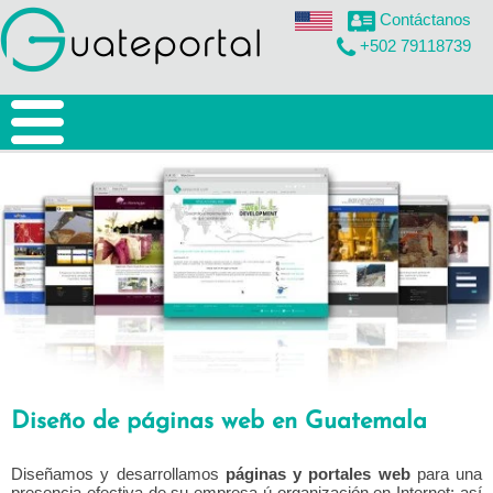
Contáctanos
+502 79118739
inicio
nosotros
diseño web
Diseño web
Páginas web
Diseño Responsive
Diseño de páginas web en Guatemala
Posicionamiento Organico
Diseñamos y desarrollamos
páginas y portales web
para una
aplicaciones web
presencia efectiva de su empresa ú organización en Internet; así