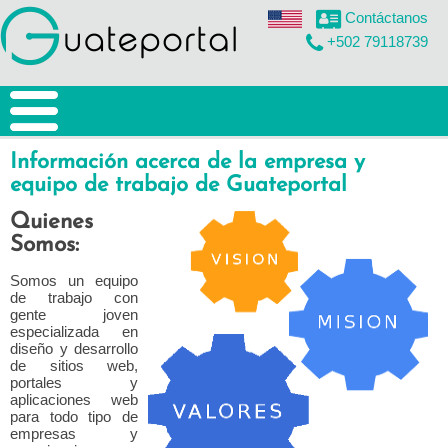
Contáctanos
+502 79118739
inicio
Información acerca de la empresa y
equipo de trabajo de Guateportal
nosotros
Quienes
diseño web
Somos:
Diseño web
Somos un equipo
de trabajo con
gente joven
Páginas web
especializada en
diseño y desarrollo
Diseño Responsive
de sitios web,
portales y
Posicionamiento Organico
aplicaciones web
para todo tipo de
empresas y
aplicaciones web