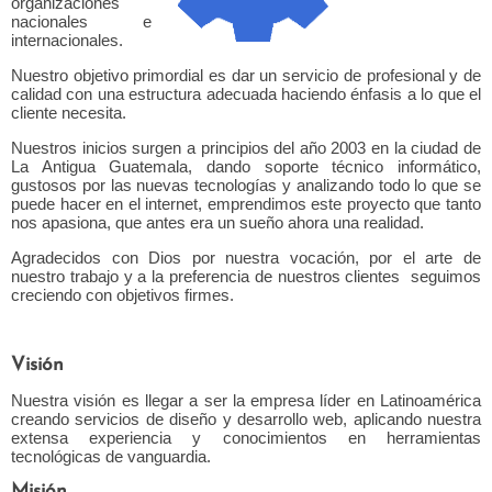
organizaciones
nacionales e
Aplicaciones CRMs
internacionales.
Aplicaciones ERPs
Nuestro objetivo primordial es dar un servicio de profesional y de
calidad con una estructura adecuada haciendo énfasis a lo que el
cliente necesita.
Bases de datos
Nuestros inicios surgen a principios del año 2003 en la ciudad de
paquetes web
La Antigua Guatemala, dando soporte técnico informático,
gustosos por las nuevas tecnologías y analizando todo lo que se
puede hacer en el internet, emprendimos este proyecto que tanto
Paquete básico
nos apasiona, que antes era un sueño ahora una realidad.
Paquete Pyme
Agradecidos con Dios por nuestra vocación, por el arte de
nuestro trabajo y a la preferencia de nuestros clientes seguimos
Paquete personalizado
creciendo con objetivos firmes.
Paquete GPL
Visión
portafolio
Nuestra visión es llegar a ser la empresa líder en Latinoamérica
creando servicios de diseño y desarrollo web, aplicando nuestra
extensa experiencia y conocimientos en herramientas
tecnológicas de vanguardia.
Misión